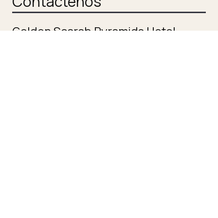
Contáctenos
Golden Scarab Pyramids Hotel
Hotel en el Cairo, Egipto
1 Abou Al Hool Al Seiahi, Giza, 3514504 Cairo, Egipto
Check-in 15:00 Check-out 11:00
Abierto 1.04 - 31.10
Síganos
Impresiones