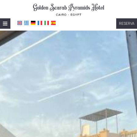
≡
RESERVA
HOME
UBICACIÓN
ALOJAMIENTO
INSTALACIONES
GALERÍA
IMPRESIONES